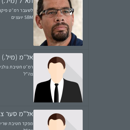
תא״ל (מיל.) 
לשעבר רמ״ט פיקוד
SBM יועצים
אל״מ (מיל.) י
רמ״ט חטיבת גולני
צה"ל
אל"מ סער צו
מפקד חטיבת שריון