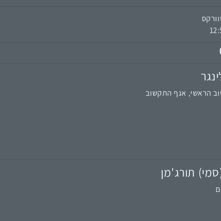
ינגר
ב הראשי, אגף התקשוב
מי) תורג'מן
ם