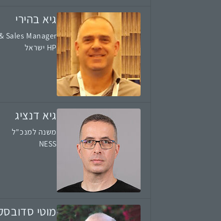
גיא בהירי
& Sales Manager
HP ישראל
גיא דנציג
משנה למנכ"ל
NESS
מוטי סדובסק