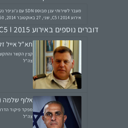
מעבר לשירותי ענן מבוסס SDN עם ג'וניפר נטוורקס
אירוע C5 I 2014, שני, 27 באוקטובר 2014, 12:50
דוברים נוספים באירוע C5 I 2015
תא"ל אייל זל
קצין הקשר והתקשו
צה"ל
אלוף שלמה (ס
מפקד פיקוד הדרו
צה"ל