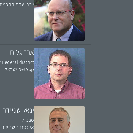
יו"ר ועדת התכנים
ארז גל חן
Federal district
NetApp ישראל
יגאל שניידר
מנכ"ל
אלכסנדר שניידר