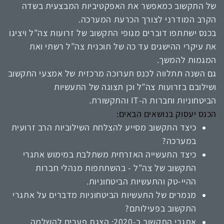
של התקשוב כמאפשר את האפקטיביות המבצעית בשדה
הקרב המודרני לצורך הכרעת המערכה.
בכנס ישתתפו דוברים מגופי התקשוב של זרועות צה”ל ויציגו
את עיקרי ההישגים עד כה של תוכנית צה”ל רשתי ואת
המגמות להמשך.
גם השנה תתלווה לכנס תערוכה מרכזית
של אמצעי התקשוב
ושילובם בזרועות צה”ל וכן תצוגה של התעשיות
הביטחוניות
וחברות ה-IT והתקשורת.
הכנס יעסוק בנושאים הבאים:
כיצד התקשוב מסייע להצלחת השילוביות הרב זרועית
במערכה?
כיצד התעשייה האזרחית משתלבת במימוש אתגרי
התקשוב של צה”ל - בהשתתפות מנהלי חברות
ההיי-טק והתעשיות הביטחוניות.
מנמרים של התעשיות הביטחוניות מדברים על אתגרי
התקשוב בפעילותם?
אתגרי התקשוב ב-2020: הצגת פערים להשלמה