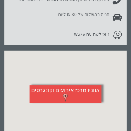
כדי
לדלג
פרטי החניה במקום האירוע:
חניה בתשלום של 30 ₪ ליום
מעל
המפה
פרטי החניה במקום האירוע:
נווט לשם עם Waze
אווניו מרכז אירועים וקונגרסים